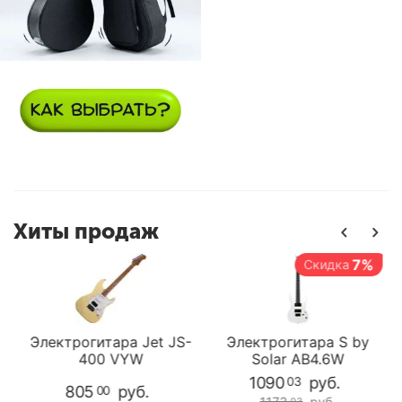
Хиты продаж
7%
Скидка
-
Электрогитара Jet JS-
Электрогитара S by
400 VYW
Solar AB4.6W
1090
руб.
03
805
руб.
00
1173
руб.
03