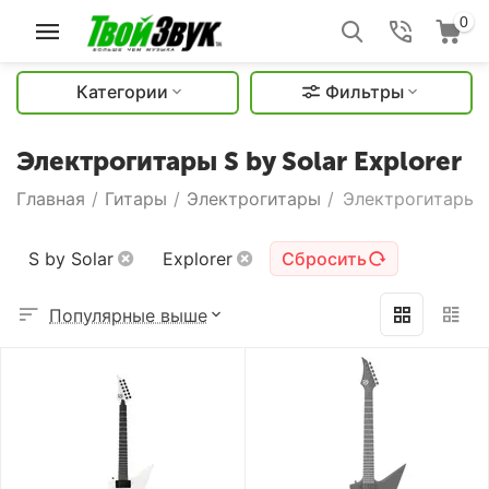
0
Категории
Фильтры
Электрогитары S by Solar Explorer
Главная
/
Гитары
/
Электрогитары
/
Электрогитары S 
S by Solar
Explorer
Сбросить
Популярные выше