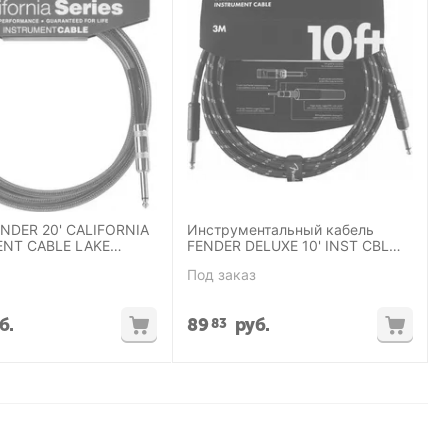
ENDER 20' CALIFORNIA
Инструментальный кабель
NT CABLE LAKE
FENDER DELUXE 10' INST CBL
LUE
BTWD, черный твид, 10'
Под заказ
б.
89
руб.
83