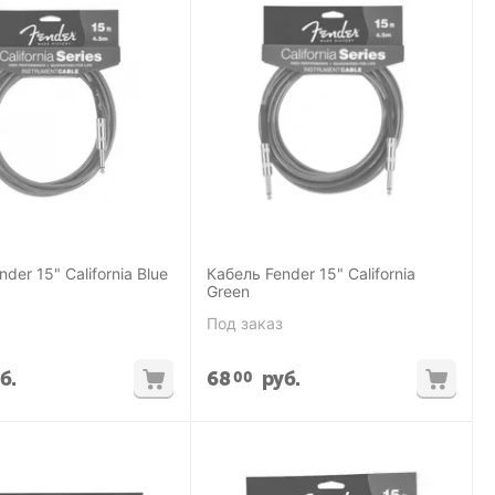
der 15" California Blue
Кабель Fender 15" California
Green
Под заказ
б.
68
руб.
00