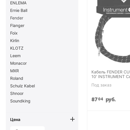
ENLEMA
Ernie Ball
Fender
Flanger
Foix
Kirlin
KLOTZ
Leem
Monacor
MXR
Кабель FENDER C
10' INSTRUMENT C
Roland
TWEED
Под заказ
Schulz Kabel
Shnoor
87
руб.
04
Soundking
Цена