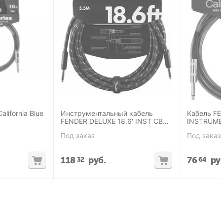
alifornia Blue
Инструментальный кабель
Кабель F
FENDER DELUXE 18.6' INST CBL
INSTRUME
BTWD
PLACID B
Под заказ
Под заказ
118
руб.
76
ру
32
64