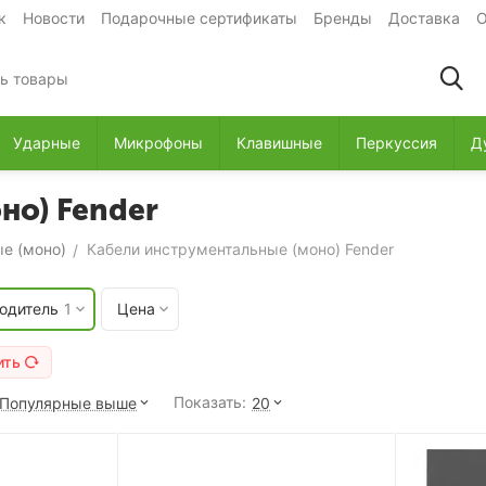
к
Новости
Подарочные сертификаты
Бренды
Доставка
О
Ударные
Микрофоны
Клавишные
Перкуссия
Д
но) Fender
е (моно)
Кабели инструментальные (моно) Fender
/
одитель
1
Цена
ить
Показать:
Популярные выше
20