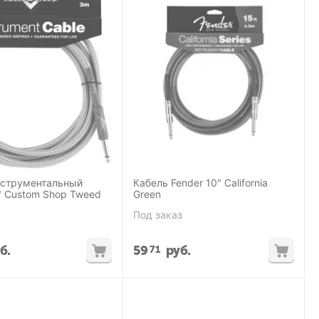
нструментальный
Кабель Fender 10" California
" Custom Shop Tweed
Green
Под заказ
б.
59
руб.
71