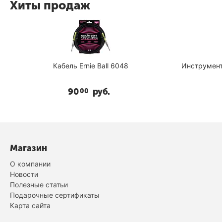
Хиты продаж
ь Ernie Ball 6048
Инструментальный кабель Ernie B
0
руб.
73
руб.
00
99
Магазин
О компании
Новости
Полезные статьи
Подарочные сертификаты
Карта сайта