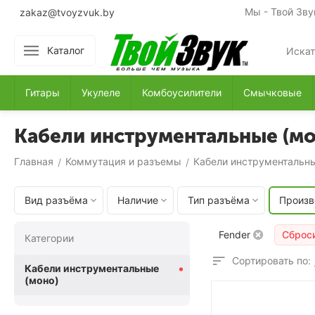
Мы - Твой Зву
zakaz@tvoyzvuk.by
Каталог
Гитары
Укулеле
Комбоусилители
Смычковые
Кабели инструментальные (мо
Главная
Коммутация и разъемы
Кабели инструментальны
/
/
Вид разъёма
Наличие
Тип разъёма
Произв
Fender
Сброс
Категории
Сортировать по:
Кабели инструментальные
(моно)