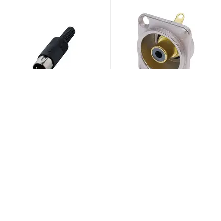
Разъем Bespeco
Разъем Bespeco RCAFP
CDINMM5
Есть
Есть
9
руб.
13
руб.
01
60