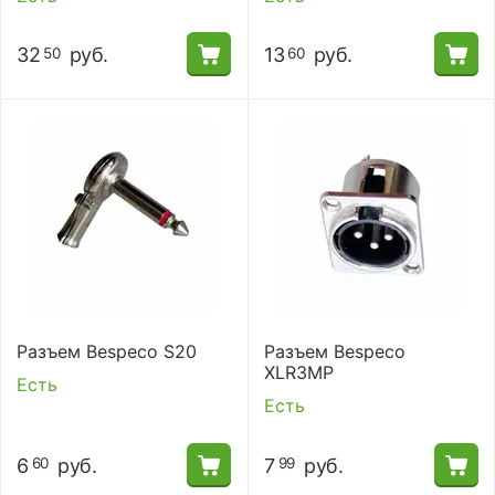
32
руб.
13
руб.
50
60
Разъем Bespeco S20
Разъем Bespeco
XLR3MP
Есть
Есть
6
руб.
7
руб.
60
99