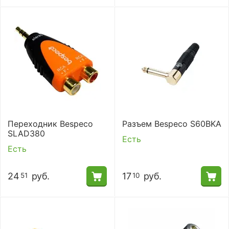
Переходник Bespeco
Разъем Bespeco S60BKA
SLAD380
Есть
Есть
24
руб.
17
руб.
51
10