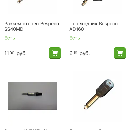
Разъем стерео Bespeco
Переходник Bespeco
SS40MD
AD160
Есть
Есть
11
руб.
6
руб.
90
19