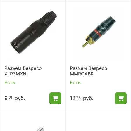
Разъем Bespeco
Разъем Bespeco
XLR3MXN
MMRCABR
Есть
Есть
9
руб.
12
руб.
21
78