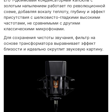
Его 1-дюймовый конденсаторный капсюль с
золотым напылением работает по революционной
схеме, добавляя вокалу теплоту, глубину и эффект
присутствия с шелковисто-гладкими высокими
частотами, не сравнимыми с другими
классическими микрофонами.
Для сохранения чистоты звучания, фильтр на
основе трансформатора выравнивает эффект
близости и идеально округлит звуковую картину.