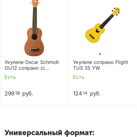
Укулеле Oscar Schmidt
Укулеле сопрано Flight
OU12 сопрано (с
TUS 35 YW
чехлом)
Есть
Есть
299
руб.
124
руб.
58
14
Универсальный формат: