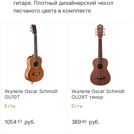
гитаре. Плотный дизайнерский чехол
песчаного цвета в комплекте
Укулеле Oscar Schmidt
Укулеле Oscar Schmidt
OU10T
OU26T тенор
Есть
Есть
1054
руб.
389
руб.
57
00