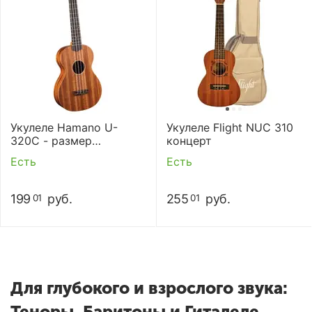
Укулеле Hamano U-
Укулеле Flight NUC 310
320C - размер
концерт
"концерт" (с чехлом)
Есть
Есть
199
руб.
255
руб.
01
01
Для глубокого и взрослого звука:
Теноры, Баритоны и Гиталеле