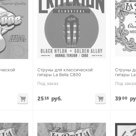
ической
Струны для классической
Струны д
гитары La Bella C800
гитары La
Hard
Под заказ
Под заказ
25
руб.
39
ру
16
00