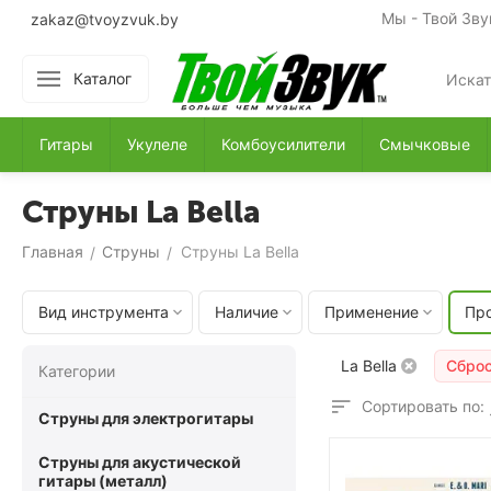
Мы - Твой Зву
zakaz@tvoyzvuk.by
Каталог
Гитары
Укулеле
Комбоусилители
Смычковые
Струны La Bella
Главная
Струны
Струны La Bella
/
/
Вид инструмента
Наличие
Применение
Пр
La Bella
Сбро
Категории
Сортировать по:
Струны для электрогитары
Струны для акустической
гитары (металл)