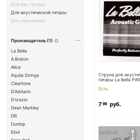
Для бас-гитары
Для акустической гитары
Для смычковых
Производитель (1)
La Bella
A.Breton
Alice
Струна для акусти
Aquila Strings
гитары La Bella PW
Cleartone
Есть
D'Addario
D'orazio
7
руб.
99
Dean Markley
DR
Dunlop
Elixir