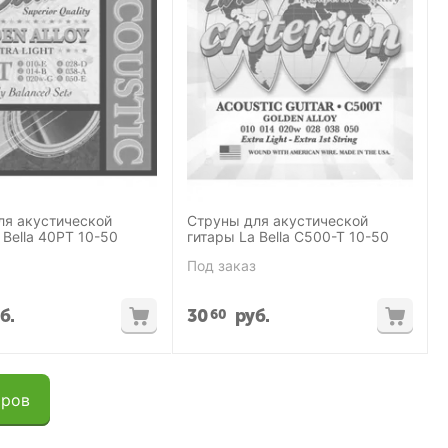
ля акустической
Струны для акустической
 Bella 40PT 10-50
гитары La Bella С500-Т 10-50
Под заказ
б.
30
руб.
60
аров