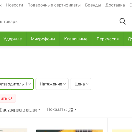
к
Новости
Подарочные сертификаты
Бренды
Доставка
О
Ударные
Микрофоны
Клавишные
Перкуссия
Д
оизводитель
1
Натяжение
Цена
сить
Показать:
Популярные выше
20