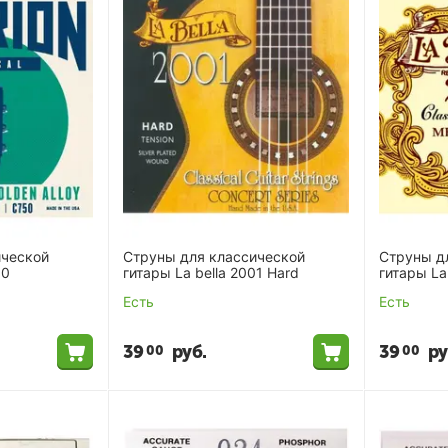
ической
Струны для классической
Струны д
50
гитары La bella 2001 Hard
гитары La
Есть
Есть
39
руб.
39
ру
00
00