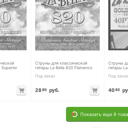
ической
Струны для классической
Струны д
 Superior
гитары La Bella 820 Flamenco
гитары La
Под заказ
Под заказ
28
руб.
40
ру
80
80
Показать еще 9 тов