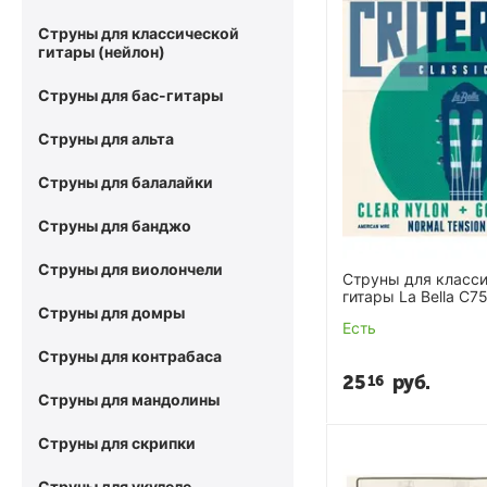
Струны для классической
гитары (нейлон)
Струны для бас-гитары
Струны для альта
Струны для балалайки
Струны для банджо
Струны для виолончели
Струны для класс
гитары La Bella C7
Струны для домры
Есть
Струны для контрабаса
25
руб.
16
Струны для мандолины
Струны для скрипки
Струны для укулеле