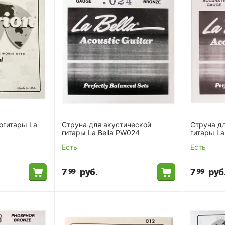
огитары La
Струна для акустической
Струна д
гитары La Bella PW024
гитары La
Есть
Есть
7
руб.
7
руб
99
99