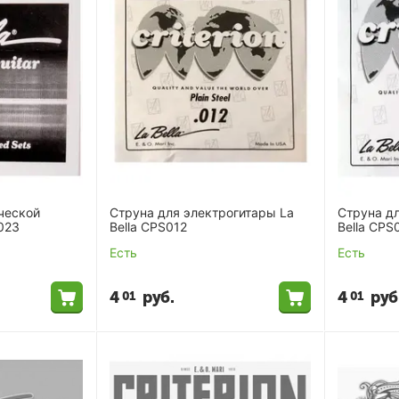
ческой
Cтруна для электрогитары La
Cтруна дл
023
Bella CPS012
Bella CPS
Есть
Есть
4
руб.
4
руб
01
01