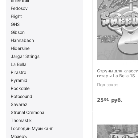
Ernie Ball
Fedosov
Flight
GHS
Gibson
Hannabach
Hidersine
Jargar Strings
La Bella
Струны для класс
Pirastro
гитары La Bella 1S
Pyramid
Под заказ
Rockdale
Rotosound
25
руб.
91
Savarez
Strunal Cremona
Thomastik
Господин Музыкант
Мозеръ