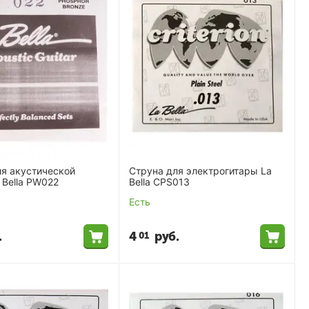
ля акустической
Cтруна для электрогитары La
 Bella PW022
Bella CPS013
Есть
.
4
руб.
01