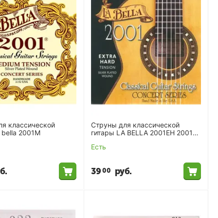
ля классической
Струны для классической
 bella 2001M
гитары LA BELLA 2001EH 2001
EXTRA HARD
Есть
б.
39
руб.
00