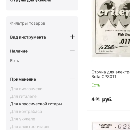
Фильтры товаров
Вид инструмента
Наличие
Есть
Cтруна для электр
Bella CPS011
Применение
Есть
Для виолончели
Для гиталеле
4
руб.
01
Для классической гитары
Для контрабаса
Для укулеле
Для электрогитары