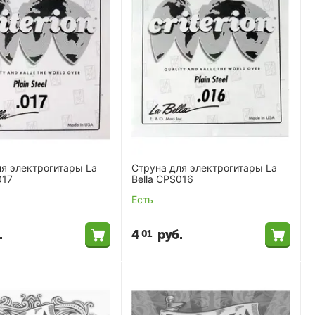
я электрогитары La
Cтруна для электрогитары La
017
Bella CPS016
Есть
.
4
руб.
01