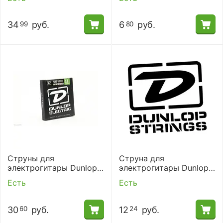
34
руб.
6
руб.
99
80
Струны для
Струна для
электрогитары Dunlop
электрогитары Dunlop
DEK1150
DHCN60
Есть
Есть
30
руб.
12
руб.
60
24