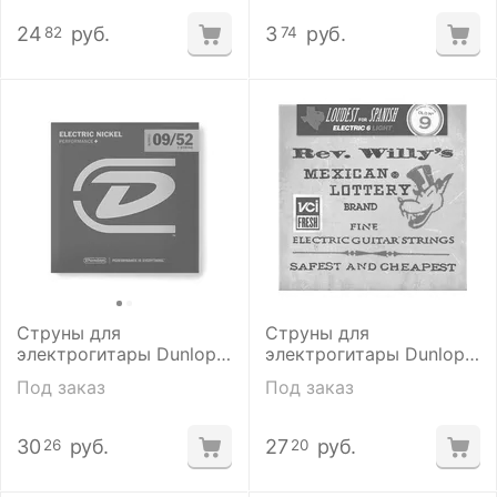
24
руб.
3
руб.
82
74
Струны для
Струны для
электрогитары Dunlop
электрогитары Dunlop
DEN0952 7set
RWN 0942
Под заказ
Под заказ
30
руб.
27
руб.
26
20