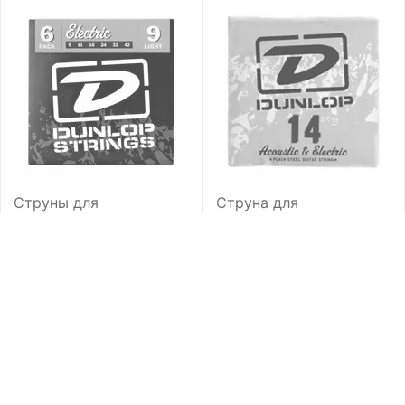
Струны для
Струна для
электрогитары Dunlop
электрогитары Dunlop
DEK 0942
DPS14
Под заказ
Под заказ
30
руб.
3
руб.
60
74