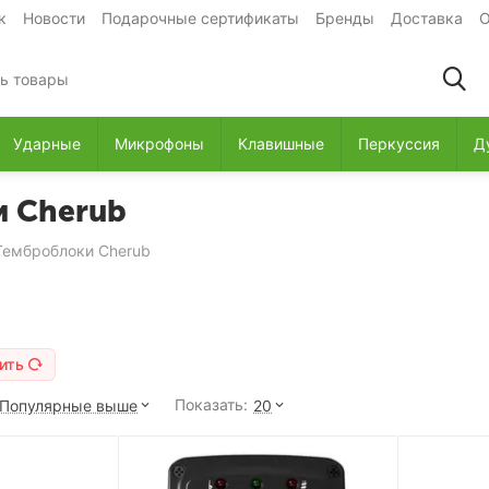
к
Новости
Подарочные сертификаты
Бренды
Доставка
О
Ударные
Микрофоны
Клавишные
Перкуссия
Д
и Cherub
Темброблоки Cherub
ить
Показать:
Популярные выше
20