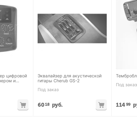
зер цифровой
Эквалайзер для акустической
Тембробл
нером и
гитары Cherub GS-2
Под заказ
й связи
Под заказ
60
руб.
114
р
18
99