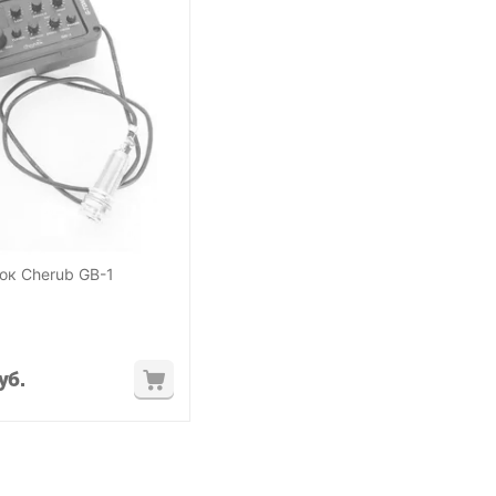
ок Cherub GB-1
уб.