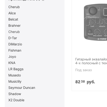
Cherub
Alice
Belcat
Brahner
Cherub
D-Tar
DiMarzio
Fishman
Joyo
Гитарный эквалай
KNA
4-х полосный с тю
контролем обратно
LR Baggs
Под заказ
Cherub GT-3
Musedo
Musiclily
82
руб.
38
Seymour Duncan
Shadow
X2 Double