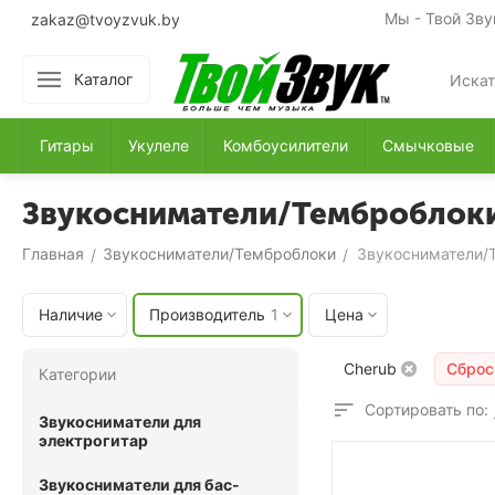
Мы - Твой Зву
zakaz@tvoyzvuk.by
Каталог
Гитары
Укулеле
Комбоусилители
Смычковые
Звукосниматели/Темброблок
Главная
Звукосниматели/Темброблоки
Звукосниматели/
/
/
Наличие
Производитель
1
Цена
Cherub
Сброс
Категории
Сортировать по:
Звукосниматели для
электрогитар
Звукосниматели для бас-