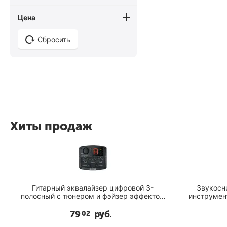
Цена
Сбросить
Хиты продаж
Гитарный эквалайзер цифровой 3-
Звукосн
полосный с тюнером и фэйзер эффектом
Cherub GT-2
79
руб.
02