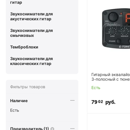
гитар
Звукосниматели для
акустических гитар
Звукосниматели для
смычковых
Темброблоки
Звукосниматели для
классических гитар
Гитарный эквалай
3-полосный с тюнером и фэйзер
эффектом Cherub 
Фильтры товаров
Есть
Наличие
79
руб.
02
Есть
Производитель (1)