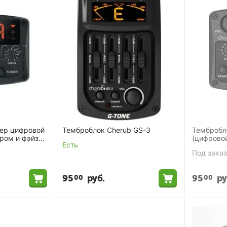
зер цифровой
Темброблок Cherub GS-3
Темброблок Cherub
(цифровой
Есть
GT-2
Под заказ
95
руб.
95
ру
00
00