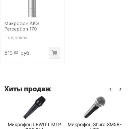
Микрофон AKG
Perception 170
Под заказ
510
руб.
83
Хиты продаж
P
Микрофон LEWITT MTP
Микрофон Shure SM58-