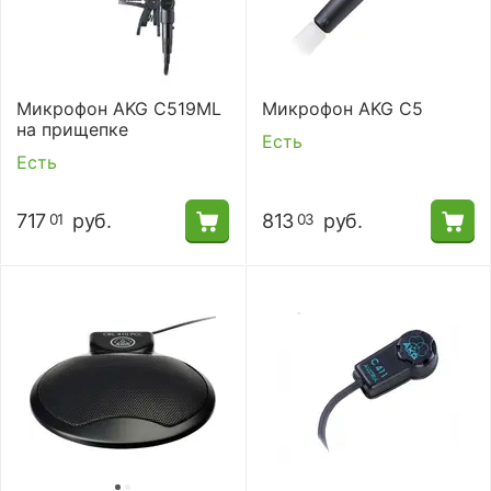
Микрофон AKG C519ML
Микрофон AKG C5
на прищепке
Есть
Есть
717
руб.
813
руб.
01
03