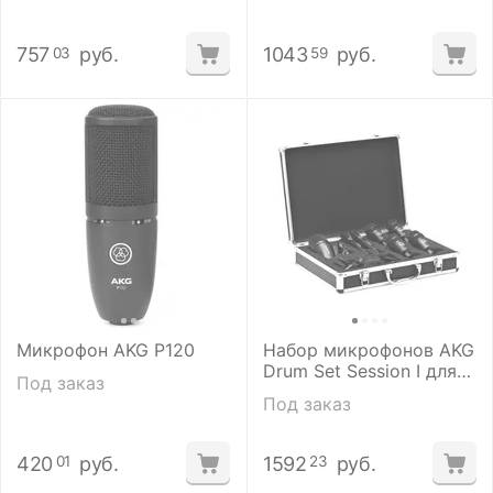
757
руб.
1043
руб.
03
59
Микрофон AKG P120
Набор микрофонов AKG
Drum Set Session I для
Под заказ
ударных инструментов
Под заказ
420
руб.
1592
руб.
01
23