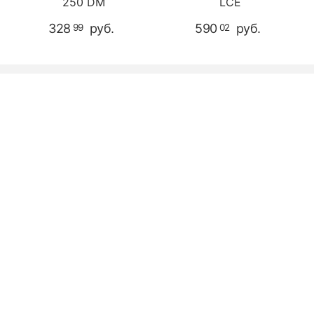
250 DM
LCЕ
328
руб.
590
руб.
99
02
Магазин
Оформление заказа
Контакты
© 2003 - 2026 Твой Звук - магазин музыкальных инструментов.
Адрес розничного магазина: г. Минск ул. В. Хоружей 1а. ЧТУП
«Мьюзик Лайн» УНП 191001384 от 18.03.2008 Минским
горисполкомом, 220005 а/я 75 г.Минск, ул. В. Хоружей 1а
помещение 187 рег.в Торг.реестре РБ №406686 от 27.02.2018