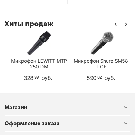
Хиты продаж
P
Микрофон LEWITT MTP
Микрофон Shure SM58-
250 DM
LCЕ
328
руб.
590
руб.
99
02
Магазин
Оформление заказа