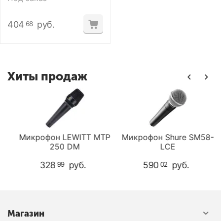
404
руб.
68
Хиты продаж
P
Микрофон LEWITT MTP
Микрофон Shure SM58-
250 DM
LCЕ
328
руб.
590
руб.
99
02
Магазин