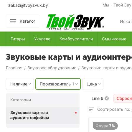
Мы - Твой Зву
zakaz@tvoyzvuk.by
Каталог
Гитары
Укулеле
Комбоусилители
Смычковые
Звуковые карты и аудиоинтер
Главная
Звуковое оборудование
Звуковые карты и ауди
/
/
Наличие
Производитель
1
Цена
Line 6
Сброси
Категории
Сортировать по:
Звуковые карты и
аудиоинтерфейсы
7%
Скидка