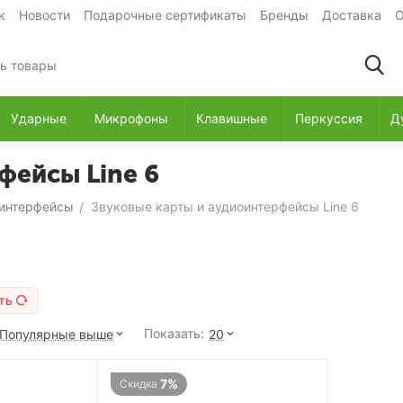
к
Новости
Подарочные сертификаты
Бренды
Доставка
О
Ударные
Микрофоны
Клавишные
Перкуссия
Д
фейсы Line 6
оинтерфейсы
Звуковые карты и аудиоинтерфейсы Line 6
/
ть
Показать:
Популярные выше
20
7%
Скидка