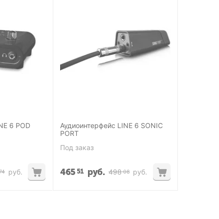
NE 6 POD
Аудиоинтерфейс LINE 6 SONIC
PORT
Под заказ
465
руб.
51
руб.
498
руб.
74
08