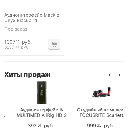
Аудиоинтерфейс Mackie
Onyx Blackbird
Под заказ
1007
руб.
11
3237
руб.
90
Хиты продаж
Аудиоинтерфейс IK
Студийный комплект
MULTIMEDIA iRig HD 2
FOCUSRITE Scarlett
Solo Studio 2gen
392
руб.
999
руб.
51
63