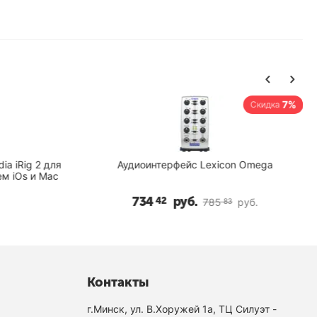
7%
Скидка
 iRig 2 для
Аудиоинтерфейс Lexicon Omega
 iOs и Mac
734
руб.
42
785
руб.
83
Контакты
г.Минск, ул. В.Хоружей 1а, ТЦ Силуэт -