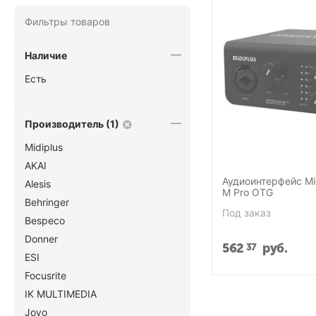
Фильтры товаров
Наличие
Есть
Производитель (1)
Midiplus
AKAI
Аудиоинтерфейс Mid
Alesis
M Pro OTG
Behringer
Под заказ
Bespeco
Donner
562
руб.
37
ESI
Focusrite
IK MULTIMEDIA
Joyo