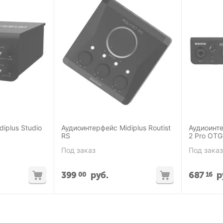
iplus Studio
Аудиоинтерфейс Midiplus Routist
Аудиоинте
RS
2 Pro OTG
Под заказ
Под заказ
399
руб.
687
р
00
16