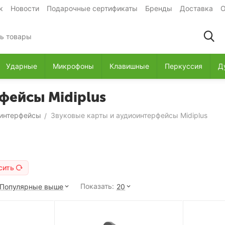
к
Новости
Подарочные сертификаты
Бренды
Доставка
О
Ударные
Микрофоны
Клавишные
Перкуссия
Д
фейсы Midiplus
оинтерфейсы
Звуковые карты и аудиоинтерфейсы Midiplus
/
сить
Показать:
Популярные выше
20