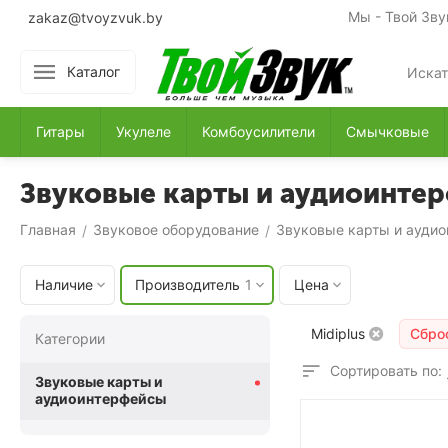
Мы - Твой Зву
zakaz@tvoyzvuk.by
Каталог
Гитары
Укулеле
Комбоусилители
Смычковые
Звуковые карты и аудиоинтер
Главная
Звуковое оборудование
Звуковые карты и ауди
/
/
Наличие
Производитель
1
Цена
Midiplus
Сбро
Категории
Сортировать по:
Звуковые карты и
аудиоинтерфейсы