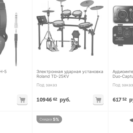
H-5
Электронная ударная установка
Аудиоинте
Roland TD-25KV
Duo-Captu
Под заказ
Под заказ
10946
руб.
617
р
62
52
5%
Скидка