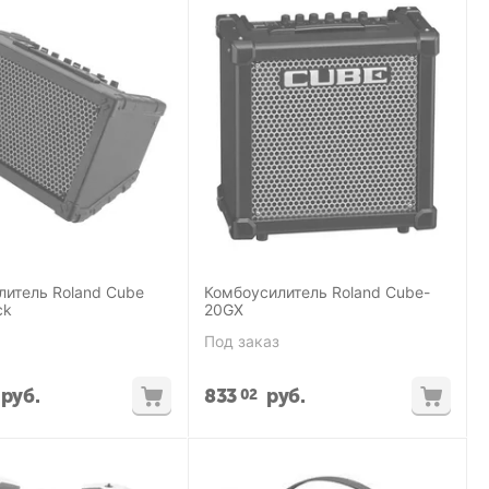
литель Roland Cube
Комбоусилитель Roland Cube-
ck
20GX
Под заказ
руб.
833
руб.
02