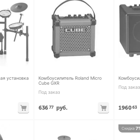
ая установка
Комбоусилитель Roland Micro
Комбоуси
Cube GXR
Под заказ
Под заказ
636
руб.
1960
77
63
7
Скидка