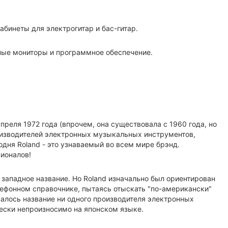
абинеты для электрогитар и бас-гитар.
ные мониторы и программное обеспечение.
апреля 1972 года (впрочем, она существовала с 1960 года, но
производителей электронных музыкальных инструментов,
дня Roland - это узнаваемый во всем мире брэнд.
сионалов!
 западное название. Но Roland изначально был ориентирован
телефонном справочнике, пытаясь отыскать "по-американски"
иналось название ни одного производителя электронных
чески непроизносимо на японском языке.