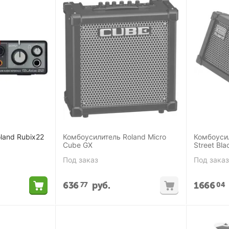
land Rubix22
Комбоусилитель Roland Micro
Комбоуси
Cube GX
Street Bla
Под заказ
Под заказ
636
руб.
1666
77
04