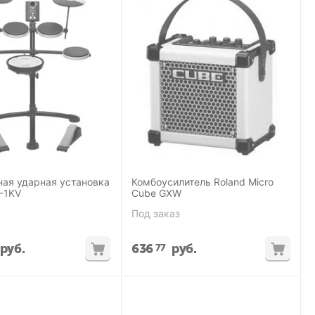
ная ударная установка
Комбоусилитель Roland Micro
-1KV
Cube GXW
Под заказ
руб.
636
руб.
77