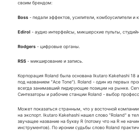
своим брендом:
Boss
- педали эффектов, усилители, комбоусилители и к
Edirol
- аудио интерфейсы, микшерские пульты, студий
Rodgers
- цифровые органы.
RSS
- микширование и запись.
Корпорация Roland была основана Ikutaro Kakehashi 18 
под названием "Ace Tone"). Roland - один из первых 
всегда занимавший лидирующие позиции на рынке. Сего
Синтезаторы и рабочие станции Roland - выбор профес
Может показаться странным, что у восточной компании
на экспорт. Ikutaro Kakehashi нашел слово "Roland" в 
звучащее название на букву R (потому что на R не нач
инструментов). По иронии судьбы слово Roland практи