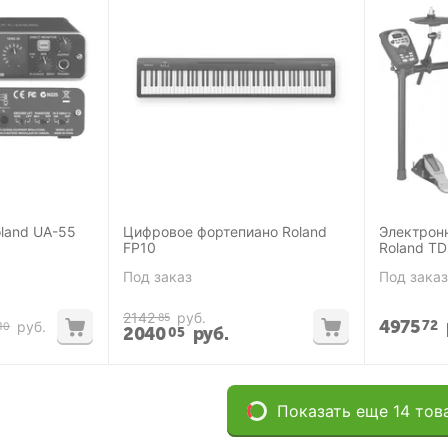
land UA-55
Цифровое фортепиано Roland
Электрон
FP10
Roland TD
Под заказ
Под заказ
2142
руб.
85
4975
72
руб.
10
2040
руб.
05
Показать еще 14 тов