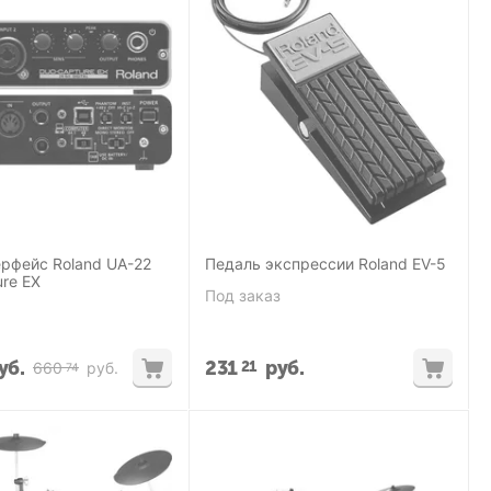
рфейс Roland UA-22
Педаль экспрессии Roland EV-5
re EX
Под заказ
уб.
231
руб.
21
660
руб.
74