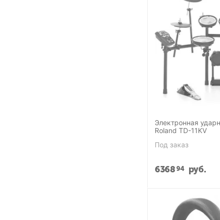
Электронная ударн
Roland TD-11KV
Под заказ
6368
руб.
94