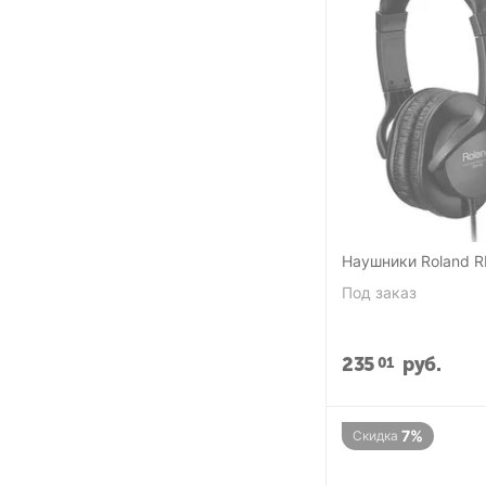
Наушники Roland R
Под заказ
235
руб.
01
7%
Скидка