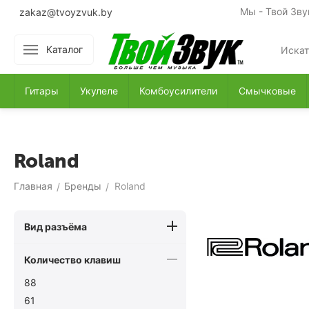
Мы - Твой Зву
zakaz@tvoyzvuk.by
Каталог
Гитары
Укулеле
Комбоусилители
Смычковые
Roland
Главная
Бренды
Roland
/
/
Вид разъёма
Количество клавиш
88
61