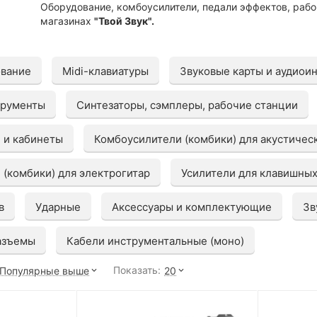
Оборудование, комбоусилители, педали эффектов, рабо
магазинах
"Твой Звук".
ование
Midi-клавиатуры
Звуковые карты и аудиои
трументы
Синтезаторы, сэмплеры, рабочие станции
 и кабинеты
Комбоусилители (комбики) для акустическ
(комбики) для электрогитар
Усилители для клавишны
в
Ударные
Аксессуары и комплектующие
Зв
азъемы
Кабели инструментальные (моно)
Показать:
Популярные выше
20