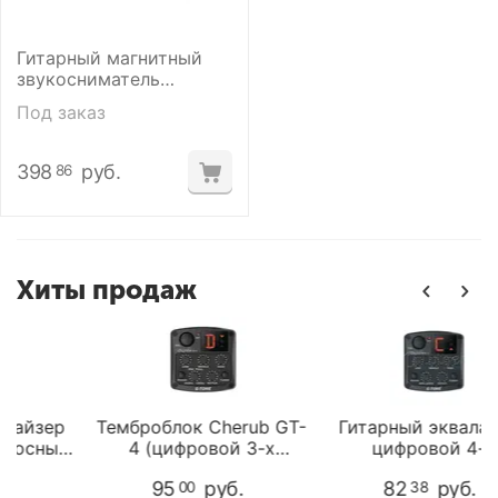
Гитарный магнитный
звукосниматель
Fishman PRO-NEO-FB2
Под заказ
Neo-Buster Humbucking
398
руб.
86
Хиты продаж
зер
Темброблок Cherub GT-
Гитарный эквалайзер
ный
4 (цифровой 3-х
цифровой 4-х
зер
полосный)
полосный с тюнером и
95
руб.
82
руб.
00
38
GT-2
контролем обратной