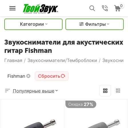
0
Категории
Фильтры
Звукосниматели для акустических
гитар Fishman
Главная
/
Звукосниматели/Темброблоки
/
Звукоснима
Fishman
Сбросить
Популярные выше
27%
Скидка