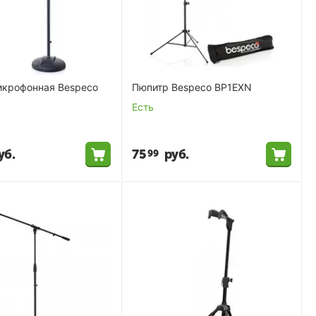
икрофонная Bespeco
Пюпитр Bespeco BP1EXN
Есть
уб.
75
руб.
99