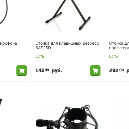
икрофона
Стойка для клавишных Bespeco
Стойка дл
BAS25D
проектор
Есть
Есть
143
руб.
292
р
99
00