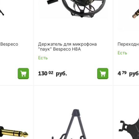
 Bespeco
Держатель для микрофона
Переходн
"паук" Bespeco H8A
Есть
Есть
130
руб.
4
руб
02
79