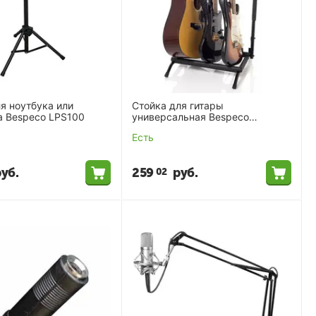
я ноутбука или
Стойка для гитары
а Bespeco LPS100
универсальная Bespeco
KANGA03N
Есть
уб.
259
руб.
02