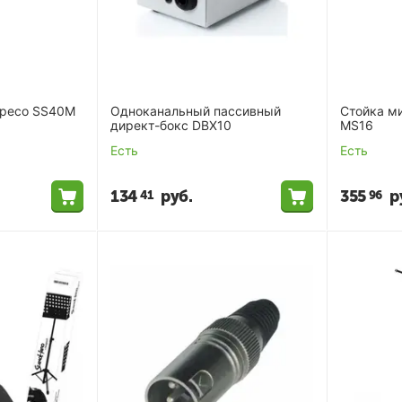
speco SS40M
Одноканальный пассивный
Стойка м
директ-бокс DBX10
MS16
Есть
Есть
134
руб.
355
р
41
96