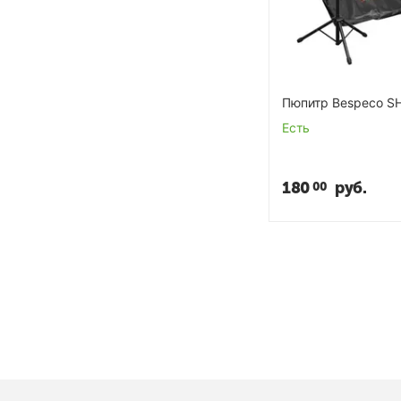
Пюпитр Bespeco S
Есть
180
руб.
00