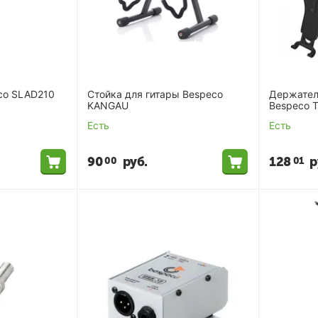
co SLAD210
Стойка для гитары Bespeco
Держател
KANGAU
Bespeco 
Есть
Есть
90
руб.
128
р
00
01