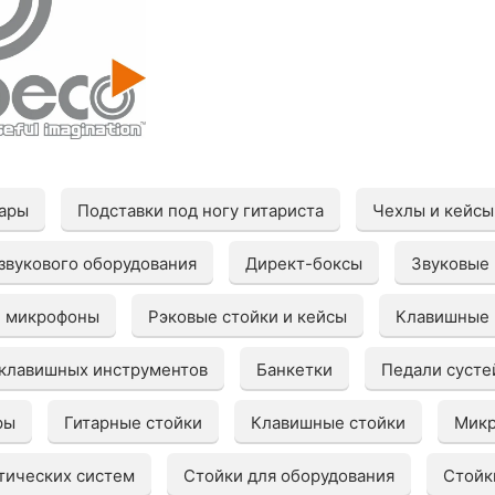
уары
Подставки под ногу гитариста
Чехлы и кейсы
звукового оборудования
Директ-боксы
Звуковые 
е микрофоны
Рэковые стойки и кейсы
Клавишные 
 клавишных инструментов
Банкетки
Педали сусте
ры
Гитарные стойки
Клавишные стойки
Микр
тических систем
Стойки для оборудования
Стойк