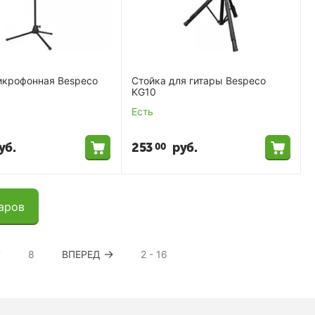
икрофонная Bespeco
Стойка для гитары Bespeco
KG10
Есть
уб.
253
руб.
00
аров
7
8
ВПЕРЕД
2 - 16