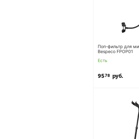
Поп-фильтр для м
Bespeco FPOP01
Есть
95
руб.
78