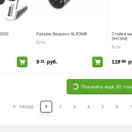
H200
Разъем Bespeco XLR3MX
Стойка м
SH13NE
Есть
Есть
9
руб.
119
р
21
99
Показать еще 20 тов
НАЗАД
1
2
3
4
5
6