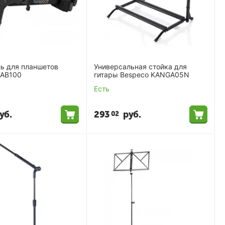
ь для планшетов
Универсальная стойка для
TAB100
гитары Bespeco KANGA05N
Есть
уб.
293
руб.
02